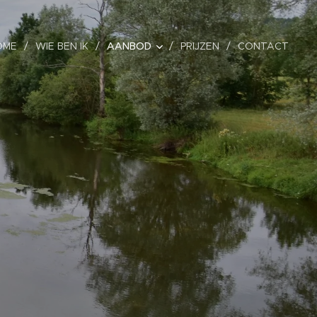
OME
WIE BEN IK
AANBOD
PRIJZEN
CONTACT